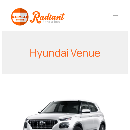
Ga
naar
de
inhoud
Hyundai Venue