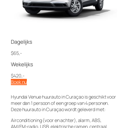
Dagelijks
$65,-
Wekelijks
$420,-
Boek nu
Hyundai Venue huurauto in Curaçao is geschikt voor
meer dan 1 persoon of een groep van 4 personen.
Deze huurauto in Curaçao wordt geleverd met:
Airconditioning (voor en achter), alarm, ABS,
AM/FM-radio, USB, elektrische ramen, centraal