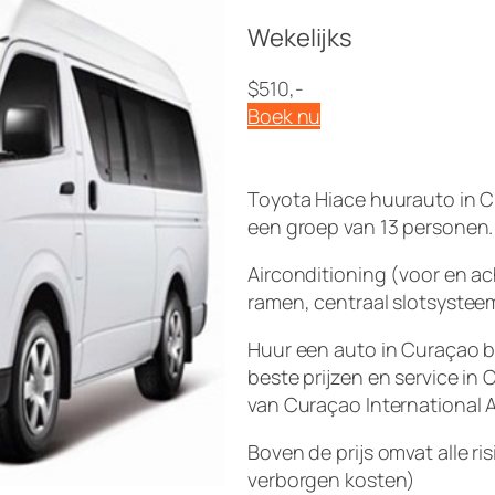
Wekelijks
$510,-
Boek nu
Toyota Hiace huurauto in C
een groep van 13 personen.
Airconditioning (voor en ac
ramen, centraal slotsystee
Huur een auto in Curaçao b
beste prijzen en service i
van Curaçao International A
Boven de prijs omvat alle r
verborgen kosten)